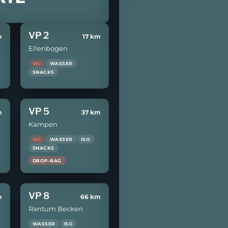
VP 2
m
17 km
Ellenbogen
WC
WASSER
SNACKS
VP 5
m
37 km
Kampen
WC
WASSER
ISO
SNACKS
DROP-BAG
VP 8
m
66 km
Rantum Becken
WASSER
ISO