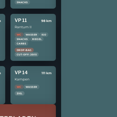
SNACKS
VP 11
m
98 km
Rantum II
WC
WASSER
ISO
SNACKS
RIEGEL
CARBS
DROP-BAG
CUT-OFF: 20:15
VP 14
m
111 km
Kampen
WC
WASSER
ZIEL