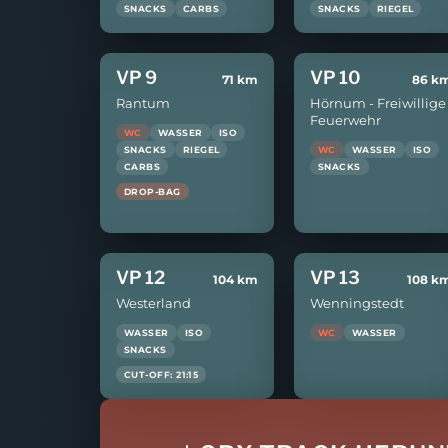
SNACKS
CARBS
SNACKS
RIEGEL
VP 9
VP 10
71 km
86 k
Rantum
Hörnum - Freiwillige
Feuerwehr
WC
WASSER
ISO
SNACKS
RIEGEL
WC
WASSER
ISO
CARBS
SNACKS
DROP-BAG
VP 12
VP 13
104 km
108 k
Westerland
Wenningstedt
WASSER
ISO
WC
WASSER
SNACKS
CUT-OFF: 21:15