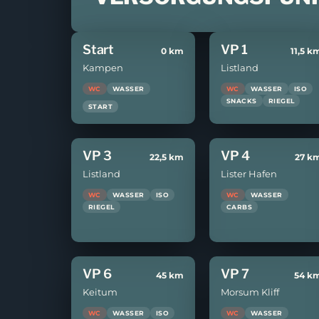
Start
VP 1
0 km
11,5 k
Kampen
Listland
WC
WASSER
WC
WASSER
ISO
SNACKS
RIEGEL
START
VP 3
VP 4
22,5 km
27 k
Listland
Lister Hafen
WC
WASSER
ISO
WC
WASSER
RIEGEL
CARBS
VP 6
VP 7
45 km
54 k
Keitum
Morsum Kliff
WC
WASSER
ISO
WC
WASSER