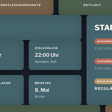
REIBUNG
VERPFLEGUNGSPUNKTE
ZEITLIMIT
SOLO
STA
AUSVERK
9. 
FRÜHBU
ZIELSCHLUSS
r
22:00 Uhr
Kampen, Sylt
AUSVERK
FRÜHBU
BALD AU
LAGEN
BRIEFING
REGUL
8. Mai
16 Uhr