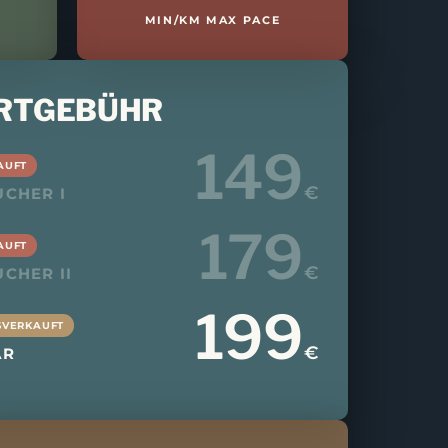
MIN/KM MAX PACE
RTGEBÜHR
149
AUFT
MAI 2026
€
CHER I
179
AUFT
€
CHER II
199
SVERKAUFT
€
ÄR