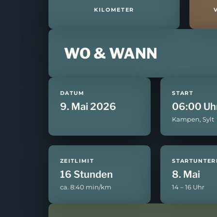
AUSSCH
KILOMETER
111 KM 
WO & WANN
DATUM
START
HIER ANMELDEN
9. Mai 2026
06:00 Uh
Kampen, Sylt
ZEITLIMIT
STARTUNTER
16 Stunden
8. Mai
ca. 8:40 min/km
14 – 16 Uhr